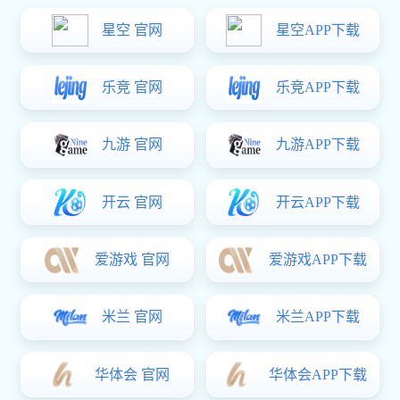
不锈钢洁净门
医用洁净门
防撞自由门
洁净窗
中空洁净窗
调光玻璃/防火玻璃
平移门系列
医用自动气密门