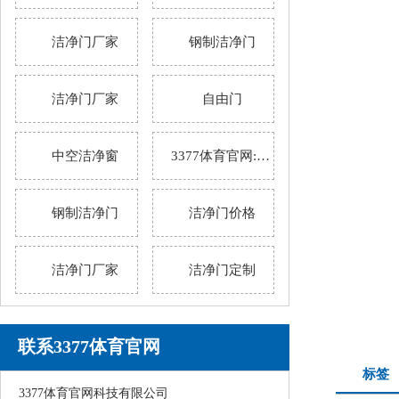
洁净门厂家
钢制洁净门
洁净门厂家
自由门
中空洁净窗
3377体育官网:钢制医用门生产厂家
钢制洁净门
洁净门价格
洁净门厂家
洁净门定制
联系3377体育官网
标签
3377体育官网科技有限公司