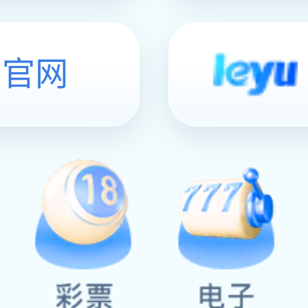
育官网
公众号