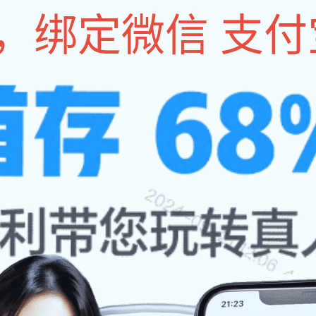
3377体育官网
3377体育官网:
3377体育官网
公司介绍
中心
3377体育官
网:HOME
ABOUTUS
PRODUCTS
>
中心
洁净窗