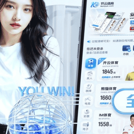
1
共 0 条记录