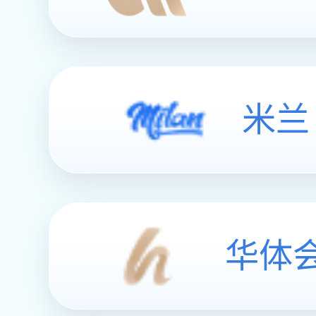
联系3377体育官网
3377体育官网科技有限公司
联系人：叶先生 13570855516
闫先生 13537711878
座 机： +86-755-89661371
E-mail : szsymit@163.com
地 址：地 址：深圳市龙岗区宝龙街道南约
社区宝龙一路2号101