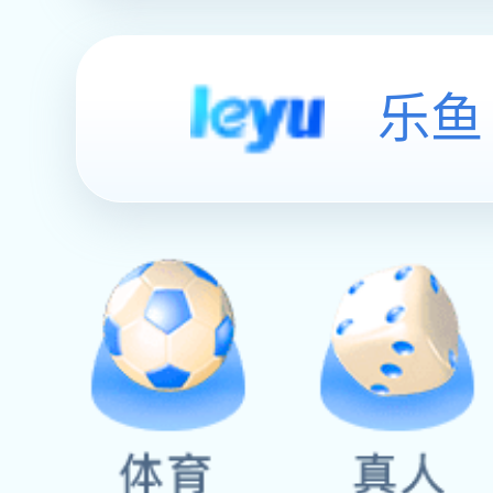
友情链接
关注3377体