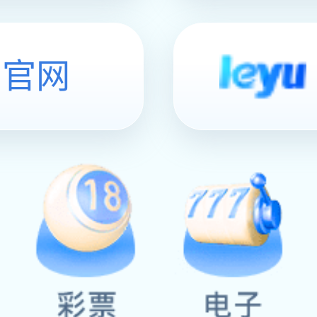
了解详情
共 97 条记录
3377体育官网
上一页
1
2
3
4
5
6
7
8