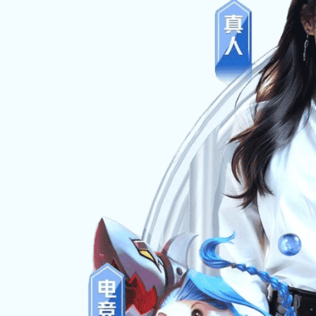
3377体育官网 分类
定制
公司3377体育官网
常见问题
3377体育官网 资讯
专业
3377体育官网:洁净门定制是什么?
钢制洁净门安装工艺解析
3377体育官网:洁净门公司守护健康空间
专业洁净门厂家 匠心制造守护
中空