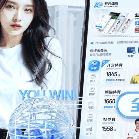
中空洁净窗，构筑明净空间
了解详情
中空洁净窗厂家的创新制造
了解详情
洁净窗是什么?