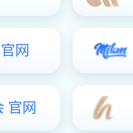
钢制洁净门**：空间守护屏障
了解详情
板式钢制洁净门：精密屏障
了解详情
洁净门厂家是什么?