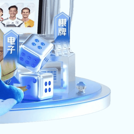
2025-12-15 01:30:01
2025-12-09 14:40:48