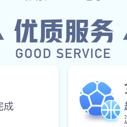
育官网
公众号
https://hm.baidu.com/hm.js?25a8b6ddd6dc7b9a90aeb1f51e218aa6"; var s = document.getElements
Copyrig
570855516
根时代新篇
登录入口官网
无限可能世
先生：13570855516
动电话：13570855516
：szsymit@163.com
址：深圳市龙岗区宝龙街道南约社区宝龙一路2
101