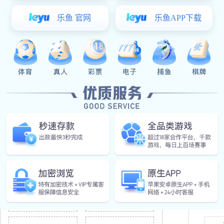
中空洁净窗定制是什么?
专业**中空洁净窗厂家**供应商
热门关键字
专业
医用洁净门
洁净门厂家
3377体育官网:钢制医用门生产厂家
自由门
医用气密自动门
中空洁净窗定制
中空
安全洁净门
洁净门厂家