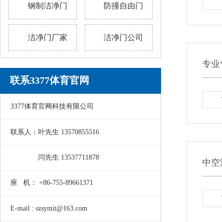
钢制洁净门
防撞自由门
洁净门厂家
洁净门公司
专业
联系3377体育官网
3377体育官网科技有限公司
联系人：叶先生 13570855516
闫先生 13537711878
中空
座 机： +86-755-89661371
E-mail : szsymit@163.com