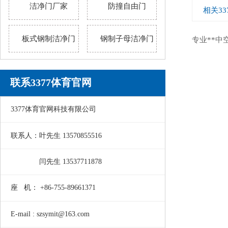
洁净门厂家
防撞自由门
相关33
板式钢制洁净门
钢制子母洁净门
专业**中
联系3377体育官网
3377体育官网科技有限公司
联系人：叶先生 13570855516
闫先生 13537711878
座 机： +86-755-89661371
E-mail : szsymit@163.com