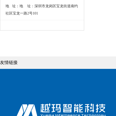
地 址：地 址：深圳市龙岗区宝龙街道南约
社区宝龙一路2号101
友情链接