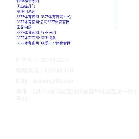
快速卷帘系列
工业提升门
冷库门系列
3377体育官网: 3377体育官网 中心
3377体育官网:公司3377体育官网
常见问题
3377体育官网: 行业应用
13570855516
3377体育官网: 荣誉资质
3377体育官网: 联系3377体育官网
叶先生：13570855516
移动电话：13570855516
邮箱：szsymit@163.com
地址：深圳市龙岗区宝龙街道南约社区宝龙一路2
号101
Copyright © fm2h.com 3377体育官网科技有限公司 主营区域：
广东
东
莞
深圳
广州
技术支持：