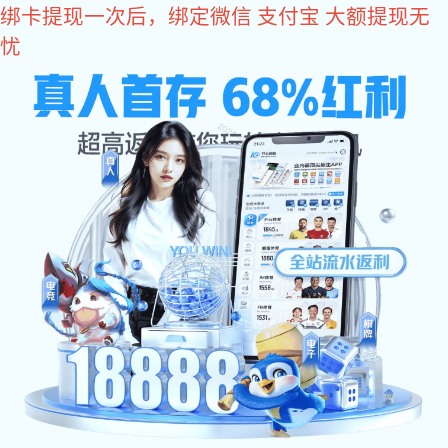
3377体育官网
13570855516
您当前的位置 ：
>
3377体育官网
3377体育官网:3377体育官网 