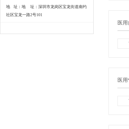
地 址：地 址：深圳市龙岗区宝龙街道南约
社区宝龙一路2号101
医用
医用